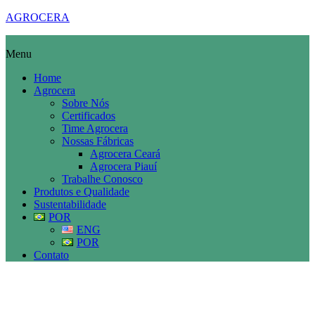
AGROCERA
Menu
Home
Agrocera
Sobre Nós
Certificados
Time Agrocera
Nossas Fábricas
Agrocera Ceará
Agrocera Piauí
Trabalhe Conosco
Produtos e Qualidade
Sustentabilidade
POR
ENG
POR
Contato