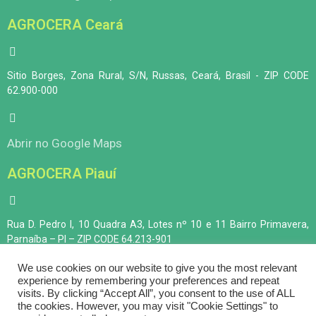
AGROCERA Ceará
Sitio Borges, Zona Rural, S/N, Russas, Ceará, Brasil - ZIP CODE
62.900-000
Abrir no Google Maps
AGROCERA Piauí
Rua D. Pedro I, 10 Quadra A3, Lotes nº 10 e 11 Bairro Primavera,
Parnaíba – PI – ZIP CODE 64.213-901
We use cookies on our website to give you the most relevant
experience by remembering your preferences and repeat
Abrir no Google Maps
visits. By clicking “Accept All”, you consent to the use of ALL
the cookies. However, you may visit "Cookie Settings" to