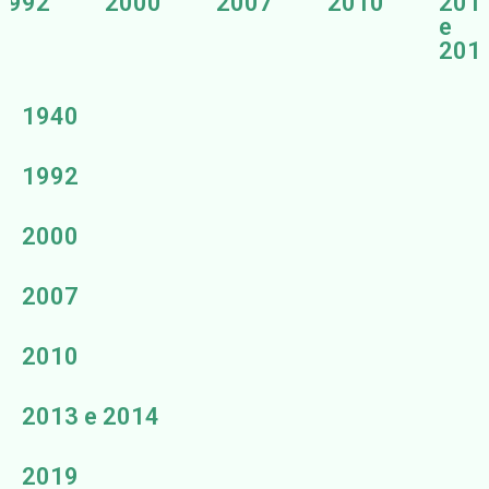
1992
2000
2007
2010
201
e
201
1940
1992
2000
2007
2010
2013 e 2014
2019