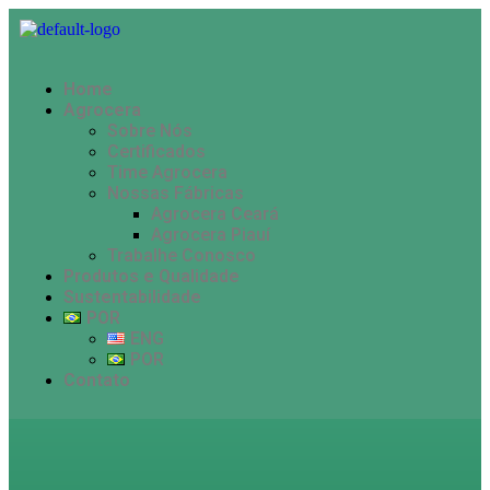
Home
Agrocera
Sobre Nós
Certificados
Time Agrocera
Nossas Fábricas
Agrocera Ceará
Agrocera Piauí
Trabalhe Conosco
Produtos e Qualidade
Sustentabilidade
POR
ENG
POR
Contato