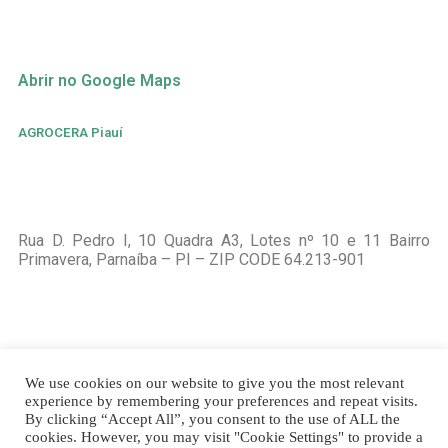
Abrir no Google Maps
AGROCERA Piauí
Rua D. Pedro I, 10 Quadra A3, Lotes nº 10 e 11 Bairro
Primavera, Parnaíba – PI – ZIP CODE 64.213-901
Abrir no Google Maps
We use cookies on our website to give you the most relevant
experience by remembering your preferences and repeat visits.
By clicking “Accept All”, you consent to the use of ALL the
Copyright © Agrocera - 2020
cookies. However, you may visit "Cookie Settings" to provide a